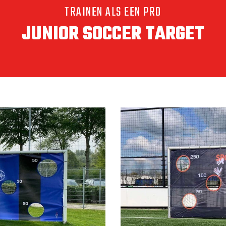
JE VOETBAL VAARDIGHEDEN, TRAIN MET EEN VOET
EN VOETBAL TARGET, KI
KIES VOOR EEN EIGEN 
CUSTOM DESI
Voetbal Target custom design.
Wil je als voetbalschool of voet