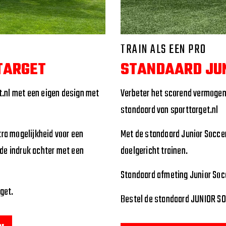
trainingen gaan verzorgen met 
doen?
Dat kan met de Soccer
Targe
van de sponsor van de voetbals
ook kiezen om het logo van de 
target
te zetten.
Je mag zelf een ontwerp aanlev
je aan de slag en maken een c
Een custom design Voetbal Targ