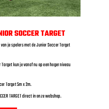
materialen zoals de professionele clubs dat
t
lijn van sporttarget.nl voorzien met een uiting
chool of voetbalvereniging. Je kunt natuurlijk
vereniging of voetbalschool op de
voetbal
eren of de designers van sporttarget gaan voor
ustom design op maat.
et bestel je aan via het
bestelformulier
.