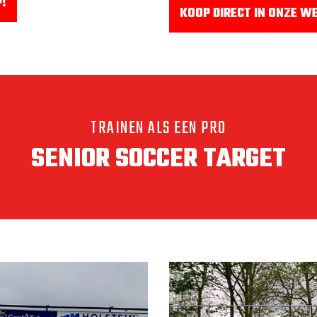
TARGET
hop
.
hebben we speciaal voor jou
ngraat ontwerp met een rode
nsduur aanzienlijk verlengt.
jaar garantie op fabricage
n de trainingsfaciliteiten uit