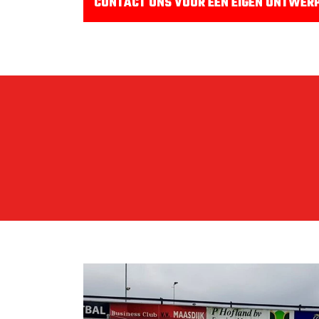
STANDAARD ONTWERP
STANDAARD SOCCER 
Soccer target standaard.
Wil je direct beginnen met onze target? Dat kan.
Koop nu direct de standaard Target in onze
webs
Heb je geen behoefte aan een eigen ontwerp dan 
onze standaard Target. Een zwart doek met honi
band ter versteviging. Dubbel gestikt wat de leve
Het doek is van polyester gemaakt en we geven 1 
fouten.
Als je wilt gaan trainen zoals de PRO's dat doen e