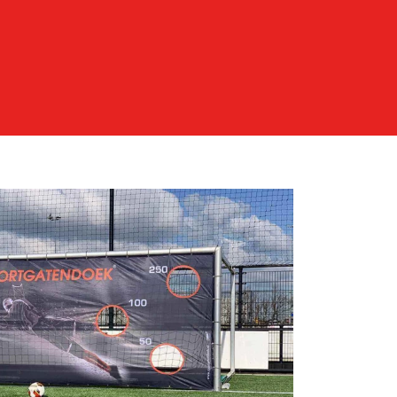
BAL TARGET
ES KWALITEIT
ONTWERP!
GN VOETBAL TARGET
balvereniging je faciliteiten uitbreiden en