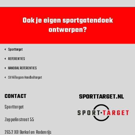
Ook je eigen sportgatendoek
ontwerpen?
Sporttarget
REFERENTIES
HANDBAL REFERENTIES
SV Hillegom Handbaltarget
CONTACT
SPORTTARGET.NL
Sporttarget
Zeppelinstraat 55
2652 XB Berkel en Rodenrijs