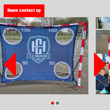
REFERENTIES
Neem contact op
VEILIGHEID
BESTELLEN
WEBSHOP
CONTACT
Contact
(+31) 010 214 20 28
Nederlands