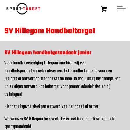
Skip to main content
SV Hillegom Handbaltarget
HOME
SV Hillegom handbalgatendoek junior
SOCCERTARGET
Voor handbalvereniging Hillegom mochten wij een
Handbalsportgatendoek ontwerpen. Het Handbaltarget is voor een
HOCKEYTARGET
juniorgoal ontworpen maar past ook mooi in een Quickplay goaltje. Een
uniek eigen ontwerp Hanbaltarget voor promotiedoeleinden en bij
SPORTTARGET
trainingen!
Hier het uitgevoerde eigen ontwerp van het handbal target.
BUSINESSTARGET
We wensen SV Hillegom heel veel plezier met haar sportieve promotie
FOUNDATIONTARGET
sportgatendoek!