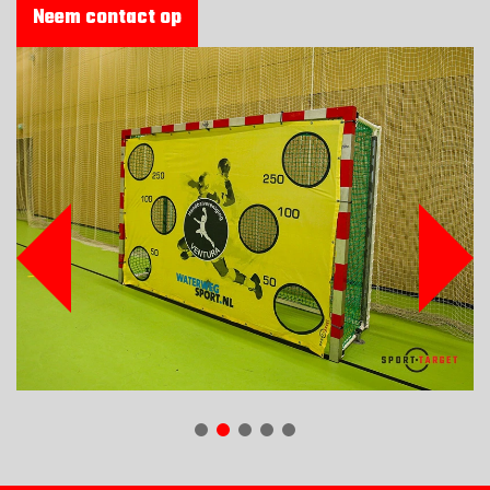
Neem contact op
REFERENTIES
VEILIGHEID
BESTELLEN
WEBSHOP
CONTACT
Contact
(+31) 010 214 20 28
Nederlands