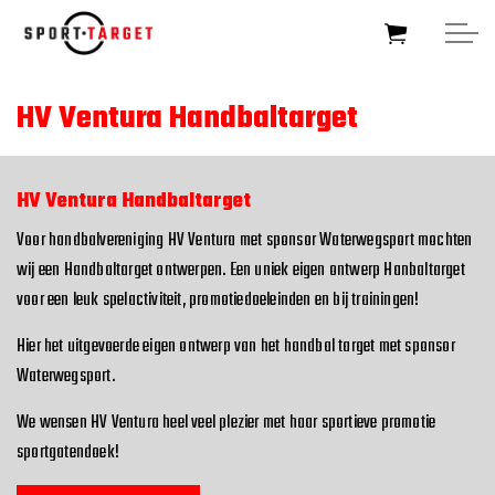
Skip to main content
HV Ventura Handbaltarget
HOME
HV Ventura Handbaltarget
SOCCERTARGET
Voor handbalvereniging HV Ventura met sponsor Waterwegsport mochten
wij een Handbaltarget ontwerpen. Een uniek eigen ontwerp Hanbaltarget
HOCKEYTARGET
voor een leuk spelactiviteit, promotiedoeleinden en bij trainingen!
Hier het uitgevoerde eigen ontwerp van het handbal target met sponsor
SPORTTARGET
Waterwegsport.
BUSINESSTARGET
We wensen HV Ventura heel veel plezier met haar sportieve promotie
sportgatendoek!
FOUNDATIONTARGET