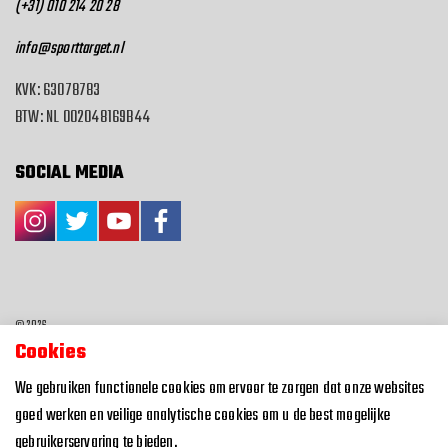
(+31) 010 214 20 28
info@sporttarget.nl
KVK: 63078783
BTW: NL 002048169B44
SOCIAL MEDIA
© 2026
Cookies
Algemene voorwaarden
We gebruiken functionele cookies om ervoor te zorgen dat onze websites
Privacyverklaring
goed werken en veilige analytische cookies om u de best mogelijke
gebruikerservaring te bieden.
Design | Website | Webshop:
Landstra & de Groot