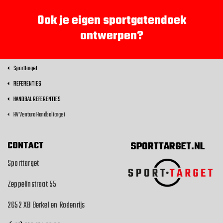
Ook je eigen sportgatendoek
ontwerpen?
Sporttarget
REFERENTIES
HANDBAL REFERENTIES
HV Ventura Handbaltarget
CONTACT
SPORTTARGET.NL
Sporttarget
Zeppelinstraat 55
2652 XB Berkel en Rodenrijs