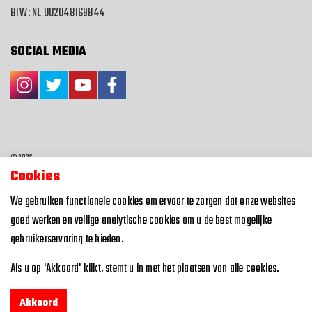
BTW: NL 002048169B44
SOCIAL MEDIA
© 2026
Cookies
Algemene voorwaarden
We gebruiken functionele cookies om ervoor te zorgen dat onze websites
Privacyverklaring
goed werken en veilige analytische cookies om u de best mogelijke
gebruikerservaring te bieden.
Design | Website | Webshop:
Landstra & de Groot
Als u op 'Akkoord' klikt, stemt u in met het plaatsen van alle cookies.
Akkoord