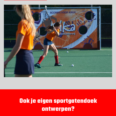
REFERENTIES
VEILIGHEID
BESTELLEN
WEBSHOP
CONTACT
Contact
(+31) 010 214 20 28
Ook je eigen sportgatendoek
Nederlands
ontwerpen?