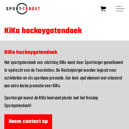
Skip to main content
KiKa hockeygatendoek
HOME
KiKa hockeygatendoek
SOCCERTARGET
Het sportgatendoek van stichting KiKa werd door Sporttarget gerealiseerd
in opdracht van de Foundation. De Hockeytarget worden ingezet voor
HOCKEYTARGET
activiteiten en als sportieve promotie. Een leuk spel element met uiteraard
een extra leuke promotie voor KiKa.
SPORTTARGET
Sporttarget wenst de KiKa heel veel plezier met het Hockey
Sportgatendoek!
BUSINESSTARGET
Neem contact op
FOUNDATIONTARGET