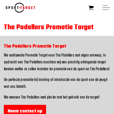
Skip to main content
The Padellers Promotie Target
HOME
The Padellers Promotie Target
SOCCERTARGET
We realiseerde Promotie Target voor The Padellers met eigen ontwerp. In
opdracht van The Padellers mochten wij een prachtig uitdagende target
HOCKEYTARGET
leveren welke ze zullen inzetten ter promotie van de sport en The Padellers!
De perfecte promotie bij training of introductie van de sport aan de jeugd
SPORTTARGET
wat ons betreft.
BUSINESSTARGET
We wensen The Padellers veel plezier met het gebruik van de target!
FOUNDATIONTARGET
Neem contact op