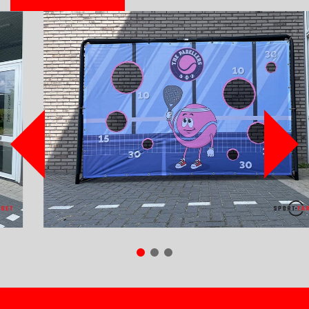
REFERENTIES
VEILIGHEID
BESTELLEN
WEBSHOP
CONTACT
Contact
(+31) 010 214 20 28
Nederlands