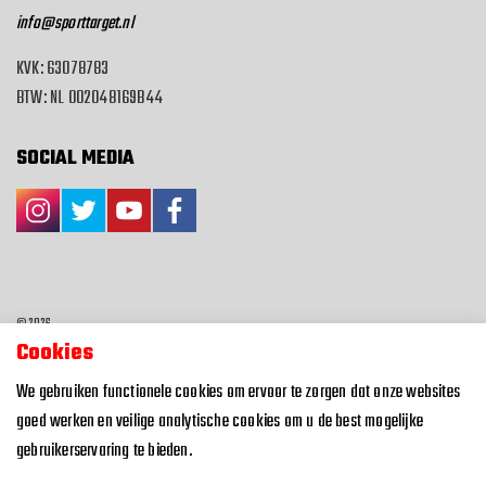
info@sporttarget.nl
KVK: 63078783
BTW: NL 002048169B44
SOCIAL MEDIA
© 2026
Cookies
Algemene voorwaarden
We gebruiken functionele cookies om ervoor te zorgen dat onze websites
Privacyverklaring
goed werken en veilige analytische cookies om u de best mogelijke
gebruikerservaring te bieden.
Design | Website | Webshop:
Landstra & de Groot