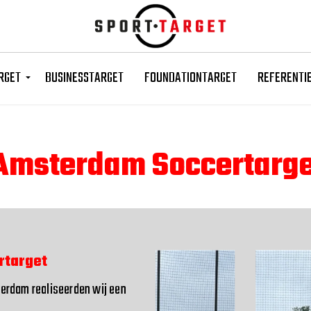
Skip to main content
RGET
BUSINESSTARGET
FOUNDATIONTARGET
REFERENTI
 Amsterdam Soccertarge
rtarget
terdam realiseerden wij een