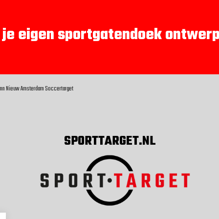
 je eigen sportgatendoek ontwer
 Inn Nieuw Amsterdam Soccertarget
SPORTTARGET.NL