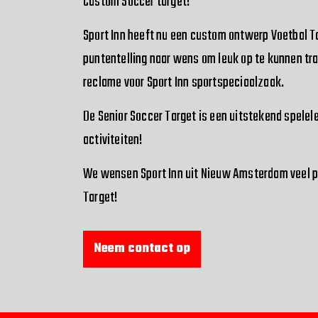
Custom Soccer target!
Sport Inn heeft nu een custom ontwerp Voetbal T
puntentelling naar wens om leuk op te kunnen tr
reclame voor Sport Inn sportspeciaalzaak.
De Senior Soccer Target is een uitstekend spelel
activiteiten!
We wensen Sport Inn uit Nieuw Amsterdam veel pl
Target!
Neem contact op