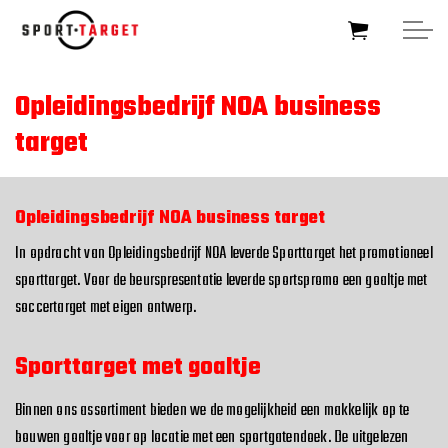
Skip to main content
Opleidingsbedrijf NOA business
target
HOME
SOCCERTARGET
Opleidingsbedrijf NOA business target
In opdracht van Opleidingsbedrijf NOA leverde Sporttarget het promotioneel
HOCKEYTARGET
sporttarget. Voor de beurspresentatie leverde sportspromo een goaltje met
soccertarget met eigen ontwerp.
SPORTTARGET
Sporttarget met goaltje
BUSINESSTARGET
Binnen ons assortiment bieden we de mogelijkheid een makkelijk op te
FOUNDATIONTARGET
bouwen goaltje voor op locatie met een sportgatendoek. De uitgelezen