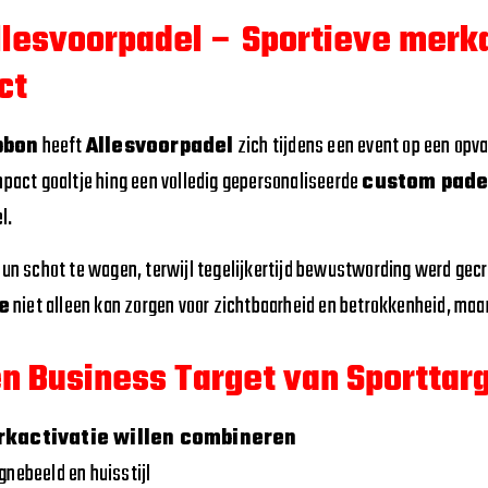
llesvoorpadel – Sportieve merk
ct
bbon
heeft
Allesvoorpadel
zich tijdens een event op een opv
mpact goaltje hing een volledig gepersonaliseerde
custom pade
l.
un schot te wagen, terwijl tegelijkertijd bewustwording werd gecr
e
niet alleen kan zorgen voor zichtbaarheid en betrokkenheid, maa
n Business Target van Sporttar
erkactivatie willen combineren
nebeeld en huisstijl