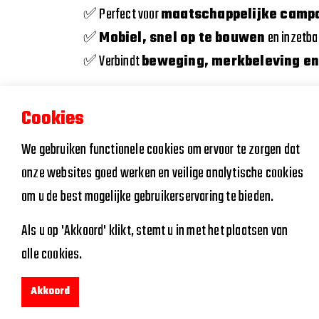
✅ Perfect voor
maatschappelijke campa
✅
Mobiel, snel op te bouwen
en inzetbaa
✅ Verbindt
beweging, merkbeleving en
Met een
custom voetbalactivatie op m
Cookies
dat sport een krachtig communicatiemiddel is – 
We gebruiken functionele cookies om ervoor te zorgen dat
👉 Wil jij als organisatie ook een
sportieve 
onze websites goed werken en veilige analytische cookies
Sporttarget en ontdek de mogelijkheden.
om u de best mogelijke gebruikerservaring te bieden.
Als u op 'Akkoord' klikt, stemt u in met het plaatsen van
alle cookies.
Akkoord