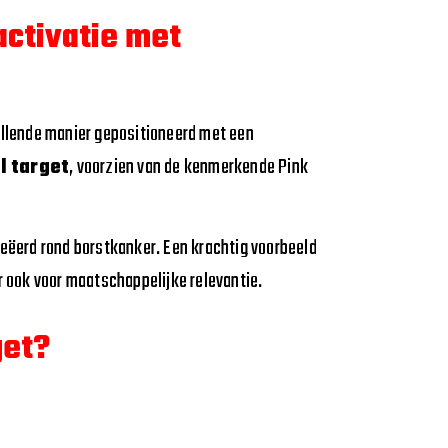
activatie met
allende manier gepositioneerd met een
l target
, voorzien van de kenmerkende Pink
eëerd rond borstkanker. Een krachtig voorbeeld
r ook voor maatschappelijke relevantie.
get?